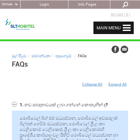
Sinhala
Login
Info Pages
My Cart ( 0 )
MAIN MENU
මුල් පිටුව
සම්බන්ධතා
පසුගෙවුම්
FAQs
FAQs
Collapse All
Expand All
1. නව සබදතාවයක් ලබා ගන්නේ කොතැනින් ද?
මොබිටෙල් බිග් එම් මධ්‍යස්ථාන, මොබිටෙල් අවසරලත්
බිල්පත් ගෙවීම් මධ්‍යස්ථාන, මොබිටෙල් ශ‍්‍රී ලංකා
ටෙලිකොම් ටෙලිෂොප්, ශ‍්‍රී ලංකා ටෙලිකොම්හි
ප‍්‍රාදේශීය කාර්යාලවල පිහිටි මොබිටෙල් මධ්‍යස්ථාන හා