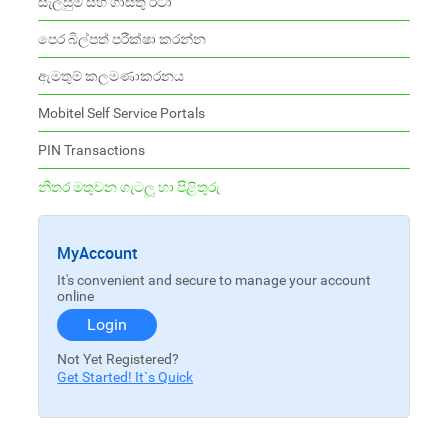
සැලසුම් සහ ගාස්තු රටා
පෙර බිල්පත් පරීක්ෂා කරන්න
ඇමතුම් කලමණාකරනය
Mobitel Self Service Portals
PIN Transactions
නිතර මතුවන ගැටලූ හා පිළිතුරු
MyAccount
It's convenient and secure to manage your account
online
Login
Not Yet Registered?
Get Started! It`s Quick