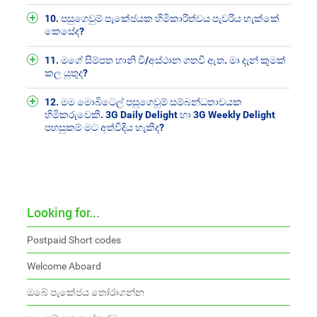
10. පසුගෙවුම් පැකේජයක හිමිකාරිත්වය පැවරිය හැක්කේ
කෙසේද?
11. මගේ සිම්පත හානි වී/අස්ථාන ගතවී ඇත. මා දැන් කුමක්
කල යුතුද?
12. මම මොබිටෙල් පසුගෙවුම් සම්බන්ධතාවයක
හිමිකරුවෙකි. 3G Daily Delight හා 3G Weekly Delight
පහසුකම් මට අත්විදිය හැකිද?
Looking for...
Postpaid Short codes
Welcome Aboard
ඔබේ පැකේජය තෝරාගන්න