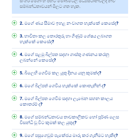
සිංගර් මෙගා හි පිහිටි මොබිටෙල් මධ්‍යස්ථානවලදී නව
සම්බන්ධතාවයන් මිලට ගත හැක.
2. මගේ ණය සීමාව ඉහළ නංවාගත හැක්කේ කෙසේද?
3. භාවිතා කල තොරතුරු හා ගිණුම් ශේෂය ලබාගත
හැක්කේ කෙසේද?
4. මගේ පළමු බිල්පත සදහා ගාස්තු ගණනය කරනු
ලබන්නේ කෙසේද?
5. බිලෙහි ගෙවීම කල යුතු දිනය යනු කුමක්ද?
6. මගේ බිල්පත් ගෙවීය හැක්කේ කොතැනින් ද?
7. මගේ බිල්පත ගෙවීම සදහා ලැබෙන සහන කාලය
කොතරම් ද?
8. මගේ සම්බන්ධතාවය තාවකාලිකව හෝ පූර්ණ ලෙස
විසන්ධි වූ විට කුමක් කල යුතුද?
9. මගේ පසුගෙවුම් පැකේජය මාරු කර ගැනීමට හැකිද?