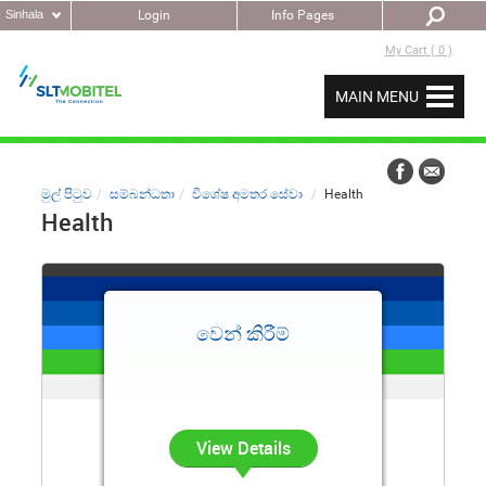
Sinhala
Login
Info Pages
My Cart ( 0 )
MAIN MENU
මුල් පිටුව
සම්බන්ධතා
විශේෂ අමතර සේවා
Health
Health
වෙන් කිරීම්
View Details