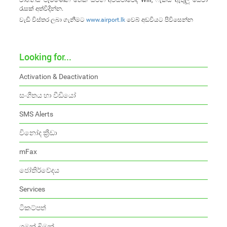
වාහනය පැමිණෙන තෙක් සිටින අවස්ථාවේදී Wifi, ෆැක්ස් ඇතුලූ සේවා
රැසක් අත්විදින්න.
වැඩි විස්තර ලබා ගැනීමට
www.airport.lk
වෙබ්
අඩවියට පිවිසෙන්න
Looking for...
Activation & Deactivation
සංගීතය හා වීඩියෝ
SMS Alerts
විනෝද ක්‍රීඩා
mFax
ජෝතිර්වේදය
Services
ටිකට්පත්
ගමන් බිමන්