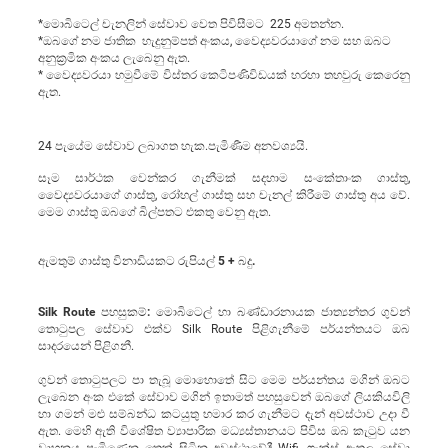
*මොබිටෙල් චැනලින් සේවාව වෙත පිවිසීමට 225 අමතන්න.
*ඔබගේ නම ජාතික හැදුනුම්පත් අංකය, වෛද්‍යවරයාගේ නම සහ ඔබට
අනුක‍්‍රමික අංකය ලැබෙනු ඇත.
* වෛද්‍යවරයා හමුවීමේ විස්තර කෙටිපණිවිඩයක් හරහා තහවුරු කෙරෙනු
ඇත.
24 පැයේම සේවාව ලබාගත හැක.පැමිණීම අනවශ්‍යයි.
සෑම සාර්ථක වෙන්කර ගැනීමක් සදහාම සංකේතාංක ගාස්තු,
වෛද්‍යවරයාගේ ගාස්තු, රෝහල් ගාස්තු සහ චැනල් කිරීමේ ගාස්තු අය වේ.
මෙම ගාස්තු ඔබගේ බිල්පතට එකතු වෙනු ඇත.
ඇමතුම් ගාස්තු විනාඩියකට රුපියල් 5 + බදු.
Silk Route පහසුකම්:
මොබිටෙල් හා බණ්ඩාරනායක ජාත්‍යන්තර ගුවන්
තොටුපල සේවාව එක්ව Silk Route පිළිගැනීමේ පර්යන්තයට ඔබ
සාදරයෙන් පිළිගනී.
ගුවන් තොටුපලට පා තැබූ මොහොතේ සිට මෙම පර්යන්තය මගින් ඔබට
ලැබෙන අංක එකේ සේවාව මගින් ඉතාමත් පහසුවෙන් ඔබගේ ලියකියවිලි
හා ගමන් මළු සම්බන්ධ කටයුතු හමාර කර ගැනීමට දැන් අවස්ථාව උදා වී
ඇත. මෙහි ඇති විශේෂිත ව්‍යාපාරික මධ්‍යස්තානයට පිවිස ඔබ කැටුව යන