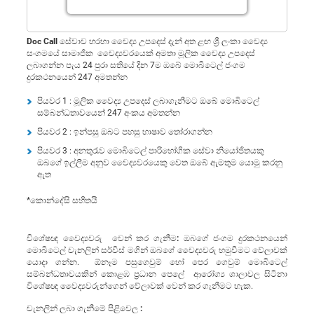
Doc Call
සේවාව හරහා වෛද්‍ය උපදෙස් දැන් අත ළඟ ශ්‍රී ලංකා වෛද්‍ය
සංගමයේ සාමාජික වෛද්‍යවරයෙක් අමතා මූලික වෛද්‍ය උපදෙස්
ලබාගන්න පැය 24 පුරා සතියේ දින 7ම ඔබේ මොබිටෙල් ජංගම
දුරකථනයෙන් 247 අමතන්න
පියවර 1 : මූලික වෛද්‍ය උපදෙස් ලබාගැනීමට ඔබේ මොබිටෙල්
සම්බන්ධතාවයෙන් 247 අංකය අමතන්න
පියවර 2 : ඉන්පසු ඔබට පහසු භාෂාව තෝරාගන්න
පියවර 3 : අනතුරැව මොබිටෙල් පාරිභෝගික සේවා නියෝජිතයකු
ඔබගේ ඉල්ලීම අනුව වෛද්‍යවරයෙකු වෙත ඔබේ ඇමතුම යොමු කරනු
ඇත
*කොන්දේසි සහිතයි
විශේෂඥ වෛද්‍යවරු වෙන් කර ගැනීම:
ඔබගේ ජංගම දුරකථනයෙන්
මොබිටෙල් චැනලින් සර්විස් මගින් ඔබගේ වෛද්‍යවරු හමුවීමට වේලාවක්
යොදා ගන්න. ඕනෑම පසුගෙවුම් හෝ පෙර ගෙවුම් මොබිටෙල්
සම්බන්ධතාවයකින් කොළඹ ප‍්‍රධාන පෙලේ ආරෝග්‍ය ශාලාවල සිටිනා
විශේෂඥ වෛද්‍යවරුන්ගෙන් වේලාවක් වෙන් කර ගැනීමට හැක.
චැනලින් ලබා ගැනීමේ පිළිවෙල :