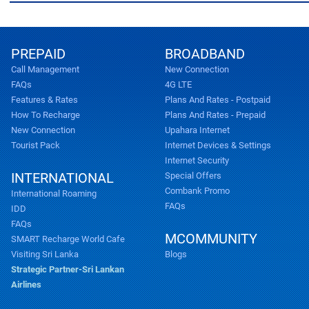
PREPAID
BROADBAND
Call Management
New Connection
FAQs
4G LTE
Features & Rates
Plans And Rates - Postpaid
How To Recharge
Plans And Rates - Prepaid
New Connection
Upahara Internet
Tourist Pack
Internet Devices & Settings
Internet Security
INTERNATIONAL
Special Offers
Combank Promo
International Roaming
FAQs
IDD
FAQs
MCOMMUNITY
SMART Recharge World Cafe
Visiting Sri Lanka
Blogs
Strategic Partner-Sri Lankan
Airlines