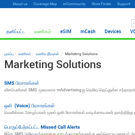
About us
Coverage Map
mCommunity
Store Finder
Support
தனிப்பட்ட
வணிகம்
eSIM
mCash
Devices
V
முகப்பு
வணிகம்
வணிக தீர்வுகள்
Marketing Solutions
Marketing Solutions
SMS பிரசாரங்கள்
விளம்பரங்கள் SMS மூலமகாக mAdvertising ஐ தெரிவு தெய்துள்ள சந்தாதாரர்
ஒலி (Voice) பிரசாரங்கள்
வெளிக்கள அழைப்பாளர் மூலம் ஒலி பிரசாரங்கள் வாடிக்கையாளர் தளத்திற்கு ஓ
பொறுப்பேற்கப்பட்ட Missed Call Alerts
இந்த SMS அறிவுறுத்தலானது வாடிக்கயாளர்களுக்கு ஒவ்வொருமுறையும் அ