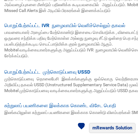
அவ்வழைப்புகளை மீண்டும் பதிலளிக்க கூடியவகையில் அனுப்பப்படும். Mobite
Missed Call Alerts இன் அடியில் பிரசுரங்கள் இணைக்கப்படும்
பொறுப்பேற்கப்பட்ட IVR நுழைவாயில் வெளிச்செல்லும் தகவல்
பாவனையாளர் அழைப்பை மேற்கொண்டு இசையை செவிமடுக்க , விளையாட்டு
ஒருவரை சந்திக்க பதிவு மேற்கொள்ள அல்லது நுழைவு சீட்டு ஒன்றை பெற சந
பயன்படுத்தக்கூடிய செயட்பாடுமிக்க குரல் நுழைவாயில் ஆகும்.
Mobitel வாடிக்கையாளர்களுக்கு அனுப்பப்படும் IVR நுழைவாயில் வெளிச்செல
சேர்க்கப்படும்.
பொறுப்பேற்கப்பட்ட முற்கொடுப்பனவு USSD
முற்கொடுப்பனவு தொலைபேசி இலக்கங்களுக்கு ஒவ்வொரு வெற்றிகரமான மீல
அறிவிப்பு தகவல் USSD (Unstructured Supplementary Service Data) மூலம்
Mobitel முற்கொடுப்பனவு வாடிக்கையாளர்களுக்கு அனுப்பப்படும் USSD தகவலுட
சுற்றுலாப் பயணிகளை இலக்காக கொண்ட விசேட பொதி
இலங்கயிலுள்ள சுற்றுலாப் பயணிகளை இலக்காக கொண்டு விளம்பரங்கள் SMS ம
mRewards Solution